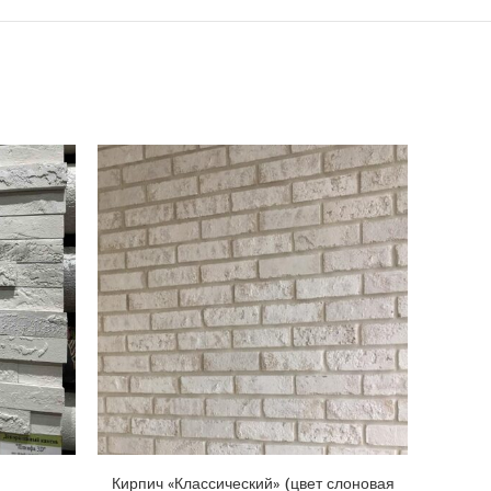
Кирпич «Классический» (цвет слоновая
Деко
У
В КОРЗИНУ