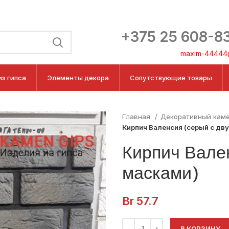
+375 25 608-8
maxim-44444@
из гипса
Элементы декора
Сопутствующие товары
Главная
Декоративный кам
Кирпич Валенсия (серый с дв
Кирпич Вале
масками)
Br
57.7
В КОРЗИНУ