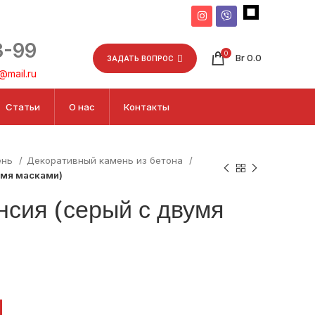
3-99
0
Br
0.0
ЗАДАТЬ ВОПРОС
mail.ru
Статьи
О нас
Контакты
ень
Декоративный камень из бетона
умя масками)
нсия (серый с двумя