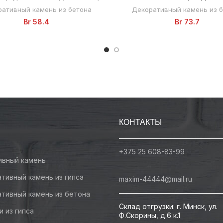
ативный камень из бетона
Декоративный камень из 
Br
58.4
Br
73.7
КОНТАКТЫ
+375 25 608-83-99
ивный камень
тивный камень из гипса
maxim-44444@mail.ru
тивный камень из бетона
Склад отгрузки: г. Минск, ул.
и из гипса
Ф.Скорины, д.6 к.1