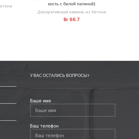
кость с белой патиной)
бетона
Декоративный камень из бетона
Дек
Br
66.7
У ВАС ОСТАЛИСЬ ВОПРОСЫ?
Ваше имя
Ваш телефон